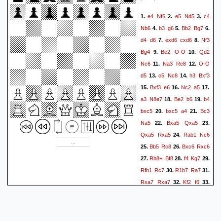
e4
Nf6
e5
Nd5
c4
1.
2.
3.
Nb6
b3
g6
Bb2
Bg7
4.
5.
6.
d4
d6
exd6
cxd6
Nf3
7.
8.
Bg4
Be2
O-O
Qd2
9.
10.
Nc6
Na3
Re8
O-O
11.
12.
d5
c5
Nc8
h3
Bxf3
13.
14.
Bxf3
e6
Nc2
a5
15.
16.
17.
a3
N8e7
Be2
b6
b4
18.
19.
bxc5
bxc5
a4
Bc3
20.
21.
Na5
Bxa5
Qxa5
22.
23.
Qxa5
Rxa5
Rab1
Nc6
24.
Bb5
Rc8
Bxc6
Rxc6
25.
26.
Rb8+
Bf8
f4
Kg7
27.
28.
29.
Rfb1
Rc7
R1b7
Ra7
30.
31.
Rxa7
Rxa7
Kf2
f6
32.
33.
Nb4
e5
Nxd5
exd4
34.
35.
c6
Bd6
Rb7+
Rxb7
36.
37.
cxb7
Kf7
Nb4
Ke6
38.
39.