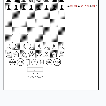
de partij, maar ik heb geleerd
e4
e6
d4
Nf6
e5
1.
2.
3.
*
van mijn vorige partij tegen
Frits. Hou het simpel en ga
geen onnodige dingen
berekenen als je geen winst
ziet. Dik de Graaf
analyseerde mee, maar er
kwam niets concreet uit voor
zwart en het werd een
rotzooitje.} 24. Qxb7 f3 25.
Kh1! (25. Qxc6 Qh3 26.
Qxd5+ Kh8 {Dat zag ik in de
partij, maar ik zag dat dit
? - ?
?, ????.??.??
geen gedwongen variant
f4
Rd8
Rd1
was}))
24.
25.
Rfd7
Rd2
Qe7
Rad1
26.
27.
Qb4
{Voor mijn gevoel was
ik hier een beetje aan het
prutsen en maar snel zetjes