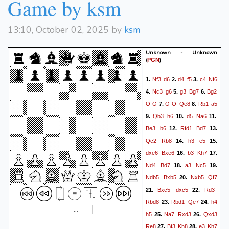
Game by ksm
Nc6
Kd5
b8=Q
Bxb8
40.
41.
Nxb8
d3
Ke3
Kc4
42.
43.
13:10, October 02, 2025 by
ksm
Kd2
Kd4
Nd7
f5
Ne5
44.
45.
1-0
Unknown - Unknown
(
)
PGN
Nf3
d6
d4
f5
c4
Nf6
1.
2.
3.
Nc3
g6
g3
Bg7
Bg2
4.
5.
6.
O-O
O-O
Qe8
Rb1
a5
7.
8.
Qb3
h6
d5
Na6
9.
10.
11.
Be3
b6
Rfd1
Bd7
12.
13.
Qc2
Rb8
h3
e5
14.
15.
dxe6
Bxe6
b3
Kh7
16.
17.
Nd4
Bd7
a3
Nc5
18.
19.
Ndb5
Bxb5
Nxb5
Qf7
20.
Bxc5
dxc5
Rd3
21.
22.
Rbd8
Rbd1
Qe7
h4
23.
24.
h5
Na7
Rxd3
Qxd3
25.
26.
Re8
Bf3
Kh8
e3
Kh7
27.
28.