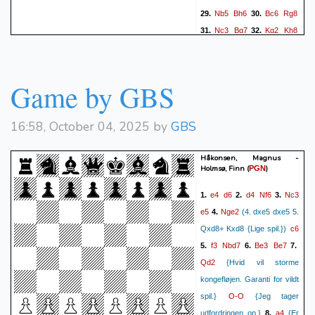
Nb5
Bh6
Bc6
Rg8
29.
30.
Nc3
Bg7
Kg2
Kh8
31.
32.
e4
f4
gxf4
Ng4
33.
34.
35.
Rh1
Bd4
Nd1
Qf6
36.
37.
Bd5
Rf8
Qg3
Qxf4
38.
39.
Game by GBS
Qxf4
Rxf4
Kg3
Be5
40.
41.
Kg2
Bd4
Kg3
42.
1/2-1/2
16:58, October 04, 2025 by
GBS
Håkonsen, Magnus -
Holmsø, Finn
(
)
PGN
e4
d6
d4
Nf6
Nc3
1.
2.
3.
e5
Nge2
4.
(4. dxe5 dxe5 5.
c6
Qxd8+ Kxd8 {Lige spil.})
f3
Nbd7
Be3
Be7
5.
6.
7.
Qd2
{Hvid vil storme
kongefløjen. Garanti for vildt
O-O
spil.}
{Jeg tager
a4
udfordringen op.}
8.
{Er