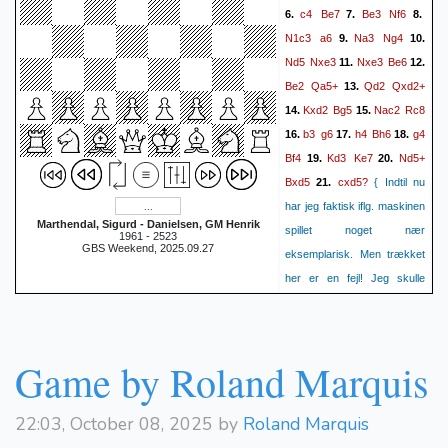
Bh6?
17.
{Ser godt ud men
c4
Be7
Be3
Nf6
6.
7.
8.
er en fejl. Jeg brugte ikke tid
N1c3
a6
Na3
Ng4
9.
10.
på at regne på 17.- gxh6.
Nd5
Nxe3
Nxe3
Be6
11.
12.
Det burde jeg have gjort da
Be2
Qa5+
Qd2
Qxd2+
13.
hvid ikke har fornuftig
Kxd2
Bg5
Nac2
Rc8
14.
15.
opfølgning efter 18. Qxh6
b3
g6
h4
Bh6
g4
16.
17.
18.
Ne8
Be3
Nb6
Ne8}
18.
19.
Bf4
Kd3
Ke7
Nd5+
19.
20.
Na7!
{er et rigtig godt træk.
Bxd5
cxd5?
21.
{ Indtil nu
Hvid står klart bedst. Sorts
har jeg faktisk iflg. maskinen
bedste er 19. - Bd7 men jeg
Marthendal, Sigurd - Danielsen, GM Henrik
spillet noget nær
1961 - 2523
synes det ligner en langsom
GBS Weekend, 2025.09.27
eksemplarisk. Men trækket
død. 19. – Bxf5 er ikke godt
her er en fejl! Jeg skulle
da sort kommer i klister efter
have slået med e-bonden.
Nc4?!
20. Nc6. }
{jeg
Nu får jeg åbnet c-linjen,
beslutter at komplicere
men jeg kan ikke bruge den
Game by Roland Marquis
sagen. Hvid bruger meget tid
pga. Henriks løber, der
her og tidsnød er nok
dækker c1. Fra nu af har jeg
medvirkende årsag til fejlene
22:03, October 08, 2025 by
Roland Marquis
virkelig svært ved at få mine
i den følgende fase.}
20.
brikker til at samarbejde.}