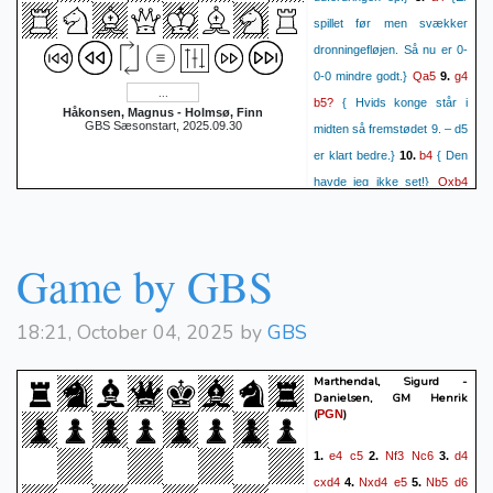
spillet før men svækker
dronningefløjen. Så nu er 0-
Qa5
g4
0-0 mindre godt.}
9.
b5?
{ Hvids konge står i
Håkonsen, Magnus - Holmsø, Finn
GBS Sæsonstart, 2025.09.30
midten så fremstødet 9. – d5
b4
er klart bedre.}
10.
{ Den
Qxb4
havde jeg ikke set!}
Rb1
11.
(11. axb5 cxb5 12.
Rb1 {er nok mere
Qa5
axb5
c5
nøjagtigt.})
12.
Game by GBS
(12... Nb6 {er bedre.
Teksttrækket lukker
18:21, October 04, 2025 by
GBS
stillingen, men giver hvid
d5
a6
meget terræn.})
13.
Marthendal, Sigurd -
Ng3
axb5
Nf5
Qd8
14.
15.
Danielsen, GM Henrik
(
)
PGN
Nxb5
Rb8
16.
(16... Nb6
{Dette er bedre, selvom
e4
c5
Nf3
Nc6
d4
1.
2.
3.
teksttrækket ser godt ud.})
cxd4
Nxd4
e5
Nb5
d6
4.
5.