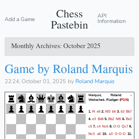
Chess
API
Add a Game
Pastebin
Information
Monthly Archives: October 2025
Game by Roland Marquis
22:24, October 01, 2025 by
Roland Marquis
Marquis, Roland -
Woitschek, Rüdiger
(
)
PGN
f4
e6
Nf3
b6
b3
Bb7
1.
2.
3.
e3
Bd6
Bb2
Nf6
Be2
4.
5.
6.
c5
c4
Nc6
O-O
Qc7
7.
8.
9.
Nc3
a6
a3
O-O-O
10.
11.