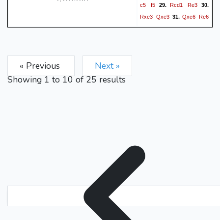
c5
f5
Rcd1
Re3
29.
30.
Rxe3
Qxe3
Qxc6
Re6
31.
Rd8+
Kf7
Qd7+
Kg6
32.
33.
Qxg7+
Kh5
Qxh7+
34.
35.
Kg4
Rg8+
Kf4
Qh4+
36.
37.
« Previous
Next »
Kf3
Rg3+
38.
*
Showing
1
to
10
of
25
results