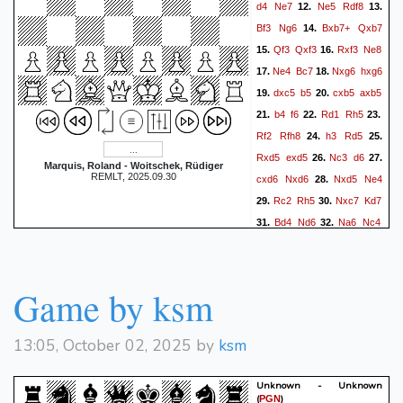
d4
Ne7
Ne5
Rdf8
12.
13.
Bf3
Ng6
Bxb7+
Qxb7
14.
Qf3
Qxf3
Rxf3
Ne8
15.
16.
Ne4
Bc7
Nxg6
hxg6
17.
18.
dxc5
b5
cxb5
axb5
19.
20.
b4
f6
Rd1
Rh5
21.
22.
23.
Rf2
Rfh8
h3
Rd5
24.
25.
Rxd5
exd5
Nc3
d6
26.
27.
Marquis, Roland - Woitschek, Rüdiger
REMLT, 2025.09.30
cxd6
Nxd6
Nxd5
Ne4
28.
Rc2
Rh5
Nxc7
Kd7
29.
30.
Bd4
Nd6
Na6
Nc4
31.
32.
Rc3
Kc6
a4
Kd5
33.
34.
35.
axb5
1-0
Game by ksm
13:05, October 02, 2025 by
ksm
Unknown - Unknown
(
)
PGN