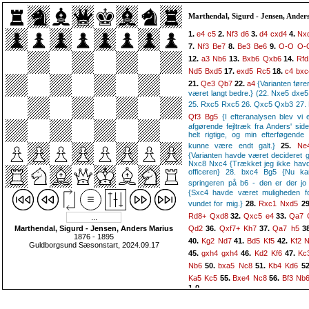
Marthendal, Sigurd - Jensen, Ander
1.
2.
3.
4.
e4
c5
Nf3
d6
d4
cxd4
Nx
7.
8.
9.
Nf3
Be7
Be3
Be6
O-O
O-
12.
13.
14.
a3
Nb6
Bxb6
Qxb6
Rfd
17.
18.
Nd5
Bxd5
exd5
Rc5
c4
bxc
21.
22.
{Varianten fører
Qe3
Qb7
a4
været langt bedre.} (22. Nxe5 dxe5
25. Rxc5 Rxc5 26. Qxc5 Qxb3 27.
{I efteranalysen blev vi 
Qf3
Bg5
afgørende fejltræk fra Anders' sid
helt rigtige, og min efterføgende
kunne være endt galt.}
25.
Ne
{Varianten havde været decideret g
Nxc8 Nxc4 {Trækket jeg ikke havd
officeren} 28. bxc4 Bg5 {Nu ka
springeren på b6 - den er der jo i
{Sxc4 havde været muligheden for
vundet for mig.}
28.
29
Rxc1
Nxd5
32.
33.
Rd8+
Qxd8
Qxc5
e4
Qa7
Marthendal, Sigurd - Jensen, Anders Marius
36.
37.
3
Qd2
Qxf7+
Kh7
Qa7
h5
1876 - 1895
40.
41.
42.
Kg2
Nd7
Bd5
Kf5
Kf2
Guldborgsund Sæsonstart, 2024.09.17
45.
46.
47.
gxh4
gxh4
Kd2
Kf6
Kc
50.
51.
5
Nb6
bxa5
Nc8
Kb4
Kd6
55.
56.
Ka5
Kc5
Bxe4
Nc8
Bf3
Nb
1-0