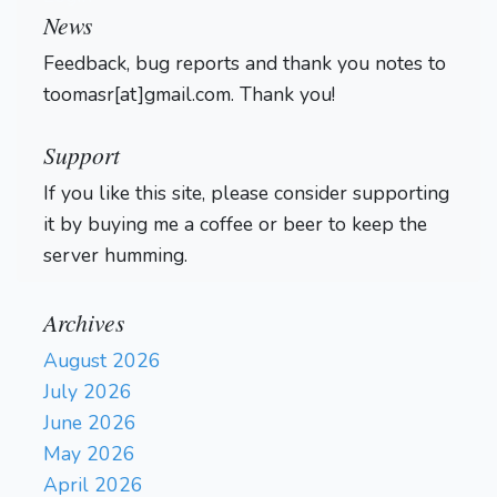
Kxf5?
(47. Kh5 Qxh2+ 48.
News
Kg5 Qg3+ 49. Kh5 Kh7 50.
Feedback, bug reports and thank you notes to
Rf8+??
a7 Rd2)
(47... Qf2+!
toomasr[at]gmail.com. Thank you!
{hätte die Partie sofort
Ke6
Qa2+
beendet.})
48.
49.
Kd7
Qd5+
Ke7
Qb5
50.
51.
Support
Qd7?
(51. Qc4+ Qxc4 52.
If you like this site, please consider supporting
Nxc4 Ra8 53. Ne5 Rxa6 54.
it by buying me a coffee or beer to keep the
Nf3 Rf6 {Der h-Bauer wird
server humming.
Qxe5+
verloren gehen})
52.
Qe6+
Rf7+
0-1
Archives
August 2026
July 2026
June 2026
May 2026
April 2026