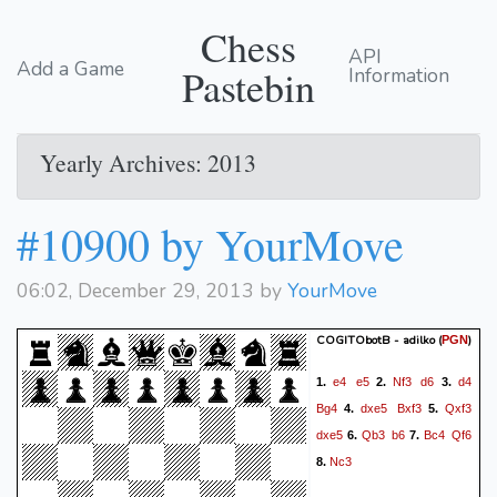
Chess
API
Add a Game
Pastebin
Information
Yearly Archives: 2013
#10900 by YourMove
06:02, December 29, 2013 by
YourMove
COGITObotB - adilko
(
)
PGN
e4
e5
Nf3
d6
d4
1.
2.
3.
Bg4
dxe5
Bxf3
Qxf3
4.
5.
dxe5
Qb3
b6
Bc4
Qf6
6.
7.
Nc3
8.