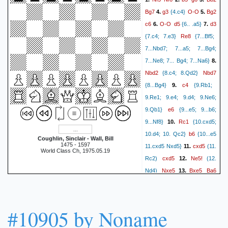
Bg7
g3
O-O
Bg2
4.
{4.c4}
5.
c6
O-O
d5
d3
6.
{6.. .a5}
7.
Re8
{7.c4; 7.e3}
{7...Bf5;
7...Nbd7; 7...a5; 7...Bg4;
7...Ne8; 7... Bg4; 7...Na6}
8.
Nbd2
Nbd7
{8.c4; 8.Qd2}
c4
{8...Bg4}
9.
{9.Rb1;
9.Re1; 9.e4; 9.d4; 9.Ne6;
e6
9.Qb1}
{9...e5; 9...b6;
Rc1
9...Nf8}
10.
{10.cxd5;
b6
10.d4; 10. Qc2}
{10...e5
Coughlin, Sinclair - Wall, Bill
1475 - 1597
cxd5
11.cxd5 Nxd5}
11.
(11.
World Class Ch, 1975.05.19
cxd5
Ne5!
Rc2)
12.
(12.
Nxe5
Bxe5
Ba6
Nd4)
13.
Bc7
Qd7
Rc2
Rec8
14.
15.
Qc1?
Ne8
16.
(16. Be5)
17.
Bf4
Rxc2
Qxc2
Rc8
18.
19.
#10905 by Noname
Qb1
h6
(19... e5! 20. Be3