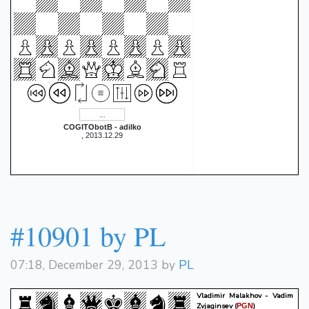
COGITObotB - adilko
, 2013.12.29
#10901 by PL
07:18, December 29, 2013 by
PL
Vladimir Malakhov - Vadim
Zvjaginsev
(
)
PGN