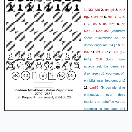
Nf3
Nf6
c4
g6
Nc3
1.
2.
3.
Bg7
e4
d6
Be2
O-O
4.
5.
6.
O-O
e5
d4
Nc6
d5
7.
8.
Ne7
Nd2
a5!
9.
{Voorkomt
snelle ruimtewinst op de
a3
damevleugel met b4.}
10.
Bd7
b3
c6
Bb2
11.
12.
(12.
Qb6
Rb1)
{Een mooie
actieve zet: De dame zet
druk tegen b3, voorkomt b4,
en kijkt naar het centrum.}
dxc6?!
13.
{Ik ben niet al te
Vladimir Malakhov - Vadim Zvjaginsev
2700 - 2654
enthousiast over deze
5th Karpov It Tournament, 2004.03.23
manier van opheffen van de
spanning in het centrum.}
bxc6
Na4
Qc7
c5
14.
15.
d5
{Het zwarte centrum ziet
Nb6
er imposant uit}
16.