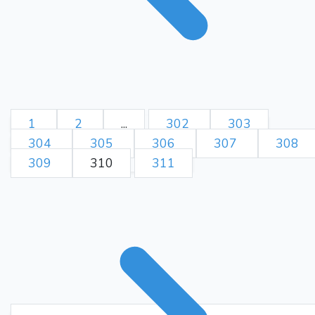
diesen Zug. Er räumt das
Feld e2 und kann von dem
zentralen Punkt aus über f5
nach e3 gelangen, oder aber
auch in der Verteidigung
gegen den a5-Bauern
Ra2
Qf5
mithelfen.}
33.
34.
1
2
...
302
303
Ng4?!
{Dies dürft e eine
304
305
306
307
308
Ungenauigkeit sein. Jetzt
309
310
311
bekommt Schwarz eine
starke Initiative} (34. Rc1)
Nc2!
{Dieser Springerzug
sperrt den Weg für Te2 frei}
Qc3
Re2+
Rf2
35.
36.
Ne1+!
{Nun kann Schwarz in
ein günstiges Endspiel
Kf1
Rxa2
abwickeln}
37.
38.
Rxa2
Nxf3
Kg2
Nh4+!
39.
{