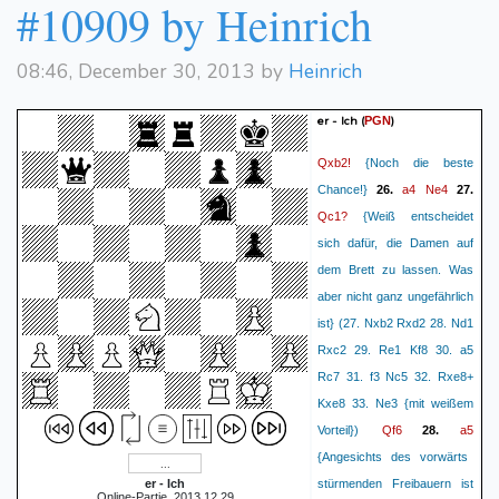
#10909 by Heinrich
08:46, December 30, 2013 by
Heinrich
er - Ich
(
)
PGN
Qxb2!
{Noch die beste
a4
Ne4
Chance!}
26.
27.
Qc1?
{Weiß entscheidet
sich dafür, die Damen auf
dem Brett zu lassen. Was
aber nicht ganz ungefährlich
ist} (27. Nxb2 Rxd2 28. Nd1
Rxc2 29. Re1 Kf8 30. a5
Rc7 31. f3 Nc5 32. Rxe8+
Kxe8 33. Ne3 {mit weißem
Qf6
a5
Vorteil})
28.
{Angesichts des vorwärts
er - Ich
stürmenden Freibauern ist
Online-Partie, 2013.12.29