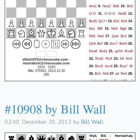
Nfd7?
(32... Nc6 33. Rxe6
dxe2
Nxe2
Bd6
Be3
9.
10.
f4
Nc6
Rxe6 34. Ne2)
33.
O-O
O-O-O
Nxd5
11.
12.
Rxe6
Rxe6
Rxd7
34.
35.
Bxd5
Qc7+
Kb1
Nc6
13.
14.
Re3
Kf2
Rxb3
Rd6
36.
37.
Ka1
Bf5
Nd4
Bg6
15.
16.
Nb4
Bf6+
Kh7
Rd8
38.
39.
Nb5
Na5
Qa4
Bc2
17.
18.
1-0
Qh4
Be7
Nxc7
Bxh4
19.
20.
Nxa8
Bxd1
gxh4
Rxa8
21.
Rxd1
Rc8
b4
Nc6
22.
23.
efbet1975@chesscube.com -
neutralizer@chesscube.com
Bxc6
bxc6
Bxa7
f6
24.
25.
1919 - 2163
Blitz 375501, 2013.12.30
Bc5
Re8
a4
Re4
26.
27.
28.
180
a5
Rxh4
a6
Rxh2
a7
29.
30.
h5
a8=Q+
Kh7
Qxc6
31.
32.
Rh4
Re1
Rg4
Qe4+
33.
34.
#10908 by Bill Wall
Rxe4
Rxe4
Kg6
b5
35.
36.
Kf5
f3
g5
b6
g4
37.
38.
39.
Rxg4
hxg4
fxg4+
Kxg4
40.
02:40, December 30, 2013 by
Bill Wall
b7
f5
b8=Q
f4
41.
42.
43.
Kb2
f3
Kc2
Kh3
Kd2
44.
45.
Wall, Bill - Montakhab,