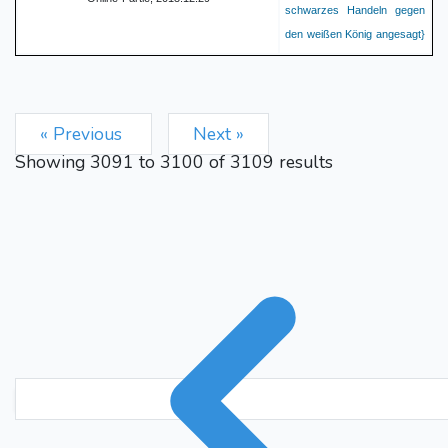
schwarzes Handeln gegen
den weißen König angesagt}
Nc3!
{Erste Drohungen
Qa3
Ne2+
tauchen auf}
29.
Kg2
Qc6+
30.
{ Hier
« Previous
Next »
schwankte ich zwischen
dem Textzug und g4, was
Showing
3091
to
3100
of
3109
results
übrigens
dieSchachprogramme
empfehlen} (30... g4! 31. f3
f3
Qxc2
Nd4!)
31.
{Ein
kleiner Teilerfolg für
Schwarz. Zwei der ehemals
drei Freibauern sind
inzwischen gefallen und der
weiße König wird weiter
Nf2
Nd4!
"beunruhigt"}
32.
{Nach längerem Überlegen
entschied ich mich für