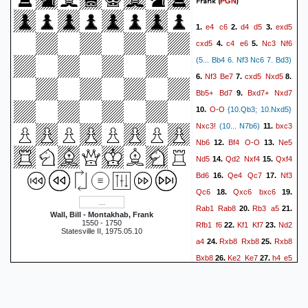
Frank
(
)
PGN
Kg2
Qf4
f2
Qxf2+
46.
47.
Kh1
Qg1#
48.
1-0
e4
c6
d4
d5
exd5
1.
2.
3.
cxd5
c4
e6
Nc3
Nf6
4.
5.
(5... Bb4 6. Nf3 Nc6 7. Bd3)
Nf3
Be7
cxd5
Nxd5
6.
7.
8.
Bb5+
Bd7
Bxd7+
Nxd7
9.
O-O
10.
{10.Qb3; 10.Nxd5}
Nxc3!
bxc3
(10... N7b6)
11.
Nb6
Bf4
O-O
Ne5
12.
13.
Nd5
Qd2
Nxf4
Qxf4
14.
15.
Bd6
Qe4
Qc7
Nf3
16.
17.
Qc6
Qxc6
bxc6
18.
19.
Rab1
Rab8
Rb3
a5
20.
21.
Wall, Bill - Montakhab, Frank
1550 - 1750
Rfb1
f6
Kf1
Kf7
Nd2
22.
23.
Statesville II, 1975.05.10
a4
Rxb8
Rxb8
Rxb8
24.
25.
Bxb8
Ke2
Ke7
h4
e5
26.
27.
Nc4
exd4
cxd4
Ke6
28.
29.
Kd3
30.
1/2-1/2