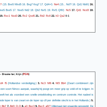
3?
Ne4
(15. Bxe5 Nfxd5 16. Bxg7 Kxg7 17. Qd4+!)
(15... Nd7! 16. Qd1 Nb6!)
16.
Nc5
Qd1
Ncd3
Bxe5 Bxe5 17. Nxe5 Nd2 18. Qb2 Nxf1 19. Rxf1 Qf6!)
17.
18.
Rxc1
Nxd3
Rc2
Qxd5
Rd2
Rc8
h3
Qa2
19.
20.
21.
22.
0-1
 - Braake ter, Krijn
(
)
PGN
d4
f5
Nc3
Nf6
Nf3
Bb4
.
{Hollandse verdediging.}
3.
4.
{Zwart combineert zijn
een soort Nimzo aanpak, waarbij hij poogt om meer grip op veld e4 te krijgen. In
eeft het als voordeel een snelle ontwikkeling en centrum controle. Het nadeel is
ede loper is van zwart en de loper op c8 per definitie slecht is in het Hollands.}
5.
3
Bb7
Bd3
O-O
a3
Bxc3
Bxc3
a5!?
7.
8.
9.
{Allemaal niet onaardig gespeeld. De