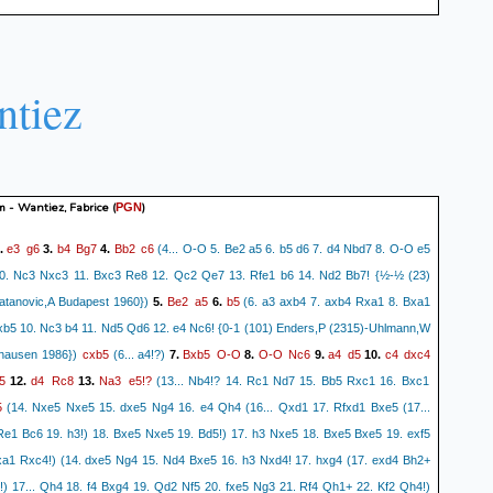
ntiez
m - Wantiez, Fabrice
(
)
PGN
e3
g6
b4
Bg7
Bb2
c6
.
3.
4.
(4... O-O 5. Be2 a5 6. b5 d6 7. d4 Nbd7 8. O-O e5
0. Nc3 Nxc3 11. Bxc3 Re8 12. Qc2 Qe7 13. Rfe1 b6 14. Nd2 Bb7! {½-½ (23)
Be2
a5
b5
tanovic,A Budapest 1960})
5.
6.
(6. a3 axb4 7. axb4 Rxa1 8. Bxa1
xb5 10. Nc3 b4 11. Nd5 Qd6 12. e4 Nc6! {0-1 (101) Enders,P (2315)-Uhlmann,W
cxb5
Bxb5
O-O
O-O
Nc6
a4
d5
c4
dxc4
hausen 1986})
(6... a4!?)
7.
8.
9.
10.
5
d4
Rc8
Na3
e5!?
12.
13.
(13... Nb4!? 14. Rc1 Nd7 15. Bb5 Rxc1 16. Bxc1
5
(14. Nxe5 Nxe5 15. dxe5 Ng4 16. e4 Qh4 (16... Qxd1 17. Rfxd1 Bxe5 (17...
Re1 Bc6 19. h3!) 18. Bxe5 Nxe5 19. Bd5!) 17. h3 Nxe5 18. Bxe5 Bxe5 19. exf5
a1 Rxc4!) (14. dxe5 Ng4 15. Nd4 Bxe5 16. h3 Nxd4! 17. hxg4 (17. exd4 Bh2+
!) 17... Qh4 18. f4 Bxg4 19. Qd2 Nf5 20. fxe5 Ng3 21. Rf4 Qh1+ 22. Kf2 Qh4!)