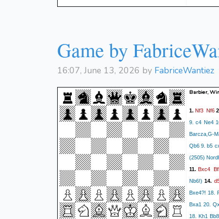
Game by FabriceWa
16:07, June 13, 2026 by
FabriceWantiez
Barbier, Wi
Nf3
Nf6
1.
2
9. c4 Ne4 1
Barcza,G-Ma
Qb6 9. b5 c
(2505) Nord
Bxc4
Bf
11.
d
Nb6!)
14.
Bxe4?! 18. 
Bxa1 20. Qx
18. Kh1 Bb8