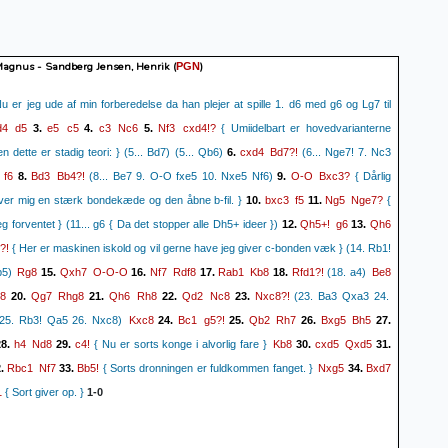
agnus - Sandberg Jensen, Henrik
(
)
PGN
u er jeg ude af min forberedelse da han plejer at spille 1. d6 med g6 og Lg7 til
d4
d5
e5
c5
c3
Nc6
Nf3
cxd4!?
3.
4.
5.
{ Umiidelbart er hovedvarianterne
cxd4
Bd7?!
n dette er stadig teori: } (5... Bd7) (5... Qb6)
6.
(6... Nge7! 7. Nc3
f6
Bd3
Bb4?!
O-O
Bxc3?
8.
(8... Be7 9. O-O fxe5 10. Nxe5 Nf6)
9.
{ Dårlig
bxc3
f5
Ng5
Nge7?
iver mig en stærk bondekæde og den åbne b-fil. }
10.
11.
{
Qh5+!
g6
Qh6
g forventet } (11... g6 { Da det stopper alle Dh5+ ideer })
12.
13.
?!
{ Her er maskinen iskold og vil gerne have jeg giver c-bonden væk } (14. Rb1!
Rg8
Qxh7
O-O-O
Nf7
Rdf8
Rab1
Kb8
Rfd1?!
Be8
b5)
15.
16.
17.
18.
(18. a4)
8
Qg7
Rhg8
Qh6
Rh8
Qd2
Nc8
Nxc8?!
20.
21.
22.
23.
(23. Ba3 Qxa3 24.
Kxc8
Bc1
g5?!
Qb2
Rh7
Bxg5
Bh5
25. Rb3! Qa5 26. Nxc8)
24.
25.
26.
27.
h4
Nd8
c4!
Kb8
cxd5
Qxd5
8.
29.
{ Nu er sorts konge i alvorlig fare }
30.
31.
Rbc1
Nf7
Bb5!
Nxg5
Bxd7
.
33.
{ Sorts dronningen er fuldkommen fanget. }
34.
1
{ Sort giver op. }
1-0