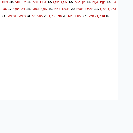
O
Nc6
Kb1
h6
Bh4
Re8
Qb5
Qe7
Bd3
g5
Bg3
Bg4
h3
10.
11.
12.
13.
14.
15.
3
a6
Qa4
d4
Rhe1
Qd7
Ne4
Nxe4
Bxe4
Rac8
Qb3
Qxh3
17.
18.
19.
20.
21.
7
Rxe8+
Rxe8
a3
Na5
Qa2
Rf8
Rh1
Qe7
Rxh6
Qe1#
23.
24.
25.
26.
27.
0-1