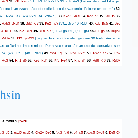
6
Rc3
Kf1
Ra3
31.
( 31... b3 32. Ke2 b2 33. Kd2 Ra3 {Det var den trækfølge, jeg
ået med i analysen, så derfor spillede jeg det væsentlig dårligere teksttræk.})
32.
Kxd3
Ra3+
Ke2
b3
Kd1
f5
2... Nxf4+ 33. Bxf4 Rxa6 34. Rxb4 f5)
33.
34.
35.
36.
Rxb3
Bxd4
Bd2
Kf7
Ke2
h6?
Kd3
Bc5
Be3
.
38.
39.
(39... Bc5 40. Rd3)
40.
41.
e3
Re4+
Kf3
Rd4
Rb5
Kf6
h4
g5
hxg5+
43.
44.
{for langsomt.} (44... g5)
45.
46.
Rd3+
Kf2
gxf4??
48.
{ og her forsvandt fordelen gennem 30 træk. Resten af
 bare et fileri hen imod remisen. Der havde været så mange gode alternativer, som
gxf4
Kg6
Rb7
Rxd5
Rxe7
Kf6
Rh7
.. g4) (48... Rc3) (48... Rd2+)
49.
50.
51.
52.
8
Rd3
Rh1
d5
Ke2
Rd4
Kf3
Re4
Rh8
d4
Rd8
Kf6
Rd6+
54.
55.
56.
57.
58.
59.
Kf6
Rd6+
Kg7
Kg3
Re3+
Kh4
d3
Kg5
Kf7
Kxf5
Ke7
Rd4
61.
62.
63.
64.
65.
66.
4
Kf6
Rd5
Rh3
Rd6+
Ke7
Rd4
Kf6
Rd5
Rg3
Rd6+
Ke7
68.
69.
70.
71.
72.
73.
Rd5
Rh3
Rd6+
Ke7
Rg6
d2
Rg1
Kf6
Ra1
Rh2
Ke3
Kf5
.
75.
76.
77.
78.
79.
80.
hsin
Ra1
Kf5
Rf1
d1=Q
Rxd1
Rh3+
1.
82.
83.
1/2-1/2
li_D_Mohsin
(
)
PGN
Nf3
d5
exd5
exd5
Qe2+
Be6
Nc3
Nf6
d4
c5
dxc5
Bxc5
Bg5
O-
3.
4.
5.
6.
7.
8.