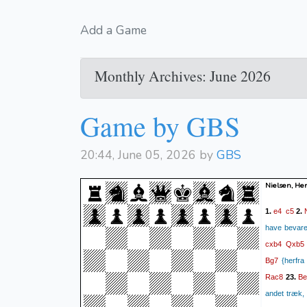
Add a Game
Monthly Archives: June 2026
Game by GBS
20:44, June 05, 2026 by
GBS
Nielsen, He
e4
c5
1.
2.
have bevaret
cxb4
Qxb5
Bg7
{herfra 
Rac8
Be
23.
andet træk,