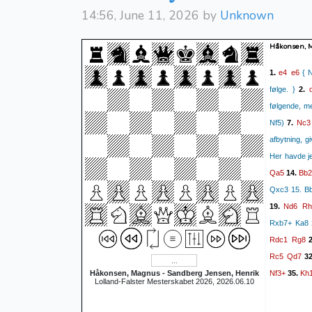
14:56, June 11, 2026 by
Unknown
Håkonsen, M
e4
e6
1.
{ N
følge. }
2.
følgende, me
Nc3
Nf5)
7.
afbytning, g
Her havde je
Qa5
Bb2
14.
Qxc3 15. B
Nd6
Rh
19.
Rxb7+ Ka8 
Rdc1
Rg8
2
Rc5
Qd7
32
Nf3+
Kh
Håkonsen, Magnus - Sandberg Jensen, Henrik
35.
Lolland-Falster Mesterskabet 2026, 2026.06.10