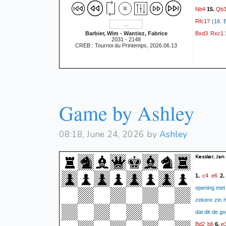
Nb4
Qb
15.
Rfc1?
(16. 
Bxd3
Rxc1
Barbier, Wim - Wantiez, Fabrice
2031 - 2148
CREB : Tournoi du Printemps, 2026.06.13
Game by Ashley
08:18, June 24, 2026 by
Ashley
Kessler, Jan
c4
e6
1.
2
opening met 
zekere zin h
dat dit de go
Bd2
b6
e
6.