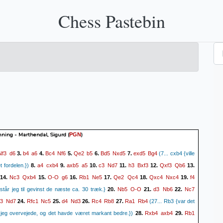
Chess Pastebin
nning - Marthendal, Sigurd
(
)
PGN
Nf3
d6
b4
a6
Bc4
Nf6
Qe2
b5
Bd5
Nxd5
exd5
Bg4
3.
4.
5.
6.
7.
(7... cxb4 {ville
a4
cxb4
axb5
a5
c3
Nd7
h3
Bxf3
Qxf3
Qb6
 fordelen.})
8.
9.
10.
11.
12.
13.
Nc3
Qxb4
O-O
g6
Rb1
Ne5
Qe2
Qc4
Qxc4
Nxc4
f4
14.
15.
16.
17.
18.
19.
Nb5
O-O
d3
Nb6
Nc7
står jeg til gevinst de næste ca. 30 træk.}
20.
21.
22.
3
Nd7
Rfc1
Nc5
d4
Nd3
Rc4
Rb8
Ra1
Rb4
24.
25.
26.
27.
(27... Rb3 {var det
Rxb4
axb4
Rb1
 jeg overvejede, og det havde været markant bedre.})
28.
29.