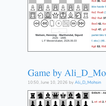
Rc8
Na
30.
ikke havde f
Ke2
Rxa6
(3
Rb2
Ra4
37
Bxe3
Kx
42.
hxg5
g3
47.
Nielsen, Henning - Marthendal, Sigurd
partiet blev
2026 - 1895
L-F Mesterskabet, 2026.06.03
f. eks:} (48.
Kg6
Rh
53.
Ke7
Rd5
60.
Rg3
Ke
67.
Rd4
Kf6
74
Game by Ali_D_Mo
Ra5+
Ke6
8
10:50, June 10, 2026 by
Ali_D_Mohsin
Eri0kiN - A
e4
e6
1.
2.