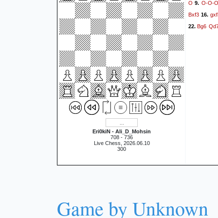
O
O-O-
9.
Bxf3
gxf
16.
Bg6
Qd
22.
Eri0kiN - Ali_D_Mohsin
708 - 736
Live Chess, 2026.06.10
300
Game by Unknown