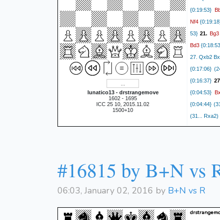
B
{0:19:53}
Nf4
{0:19:18
Bg3
53}
21.
Bd3
{0:18:5
27. Qxb2 Bx
{0:17:06} (2
{0:16:37}
27
B
lunatico13 - drstrangemove
{0:04:53}
1602 - 1695
ICC 25 10, 2015.11.02
{0:04:44} (3
1500+10
(31... Rxa2)
36. Kd3 Kf5
37... a4 38
Bb3)) 35. K
#16815 by B+N vs 
{0:13:34}
32
Rxd3
{0:04:
Kf7
{0:11:59
06:03, January 02, 2016 by
B+N vs R
Bc3) (37. B
Blunders hal
drstrangemo