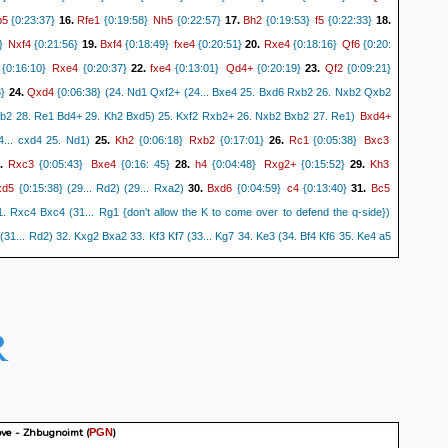
b5
Rfe1
Nh5
Bh2
f5
{0:23:37}
16.
{0:19:58}
{0:22:57}
17.
{0:19:53}
{0:22:33}
18.
Nxf4
Bxf4
fxe4
Rxe4
Qf6
}
{0:21:56}
19.
{0:18:49}
{0:20:51}
20.
{0:18:16}
{0:20:
Rxe4
fxe4
Qd4+
Qf2
{0:16:10}
{0:20:37}
22.
{0:13:01}
{0:20:19}
23.
{0:09:21}
Qxd4
3}
24.
{0:06:38} (24. Nd1 Qxf2+ (24... Bxe4 25. Bxd6 Rxb2 26. Nxb2 Qxb2
Bxd4+
b2 28. Re1 Bd4+ 29. Kh2 Bxd5) 25. Kxf2 Rxb2+ 26. Nxb2 Bxb2 27. Re1)
Kh2
Rxb2
Rc1
Bxc3
4... cxd4 25. Nd1)
25.
{0:06:18}
{0:17:01}
26.
{0:05:38}
Rxc3
Bxe4
h4
Rxg2+
Kh3
.
{0:05:43}
{0:16: 45}
28.
{0:04:48}
{0:15:52}
29.
xd5
Bxd6
c4
Bc5
{0:15:38} (29... Rd2) (29... Rxa2)
30.
{0:04:59}
{0:13:40}
31.
1. Rxc4 Bxc4 (31... Rg1 {don't allow the K to come over to defend the q-side})
 (31... Rd2) 32. Kxg2 Bxa2 33. Kf3 Kf7 (33... Kg7 34. Ke3 (34. Bf4 Kf6 35. Ke4 a5
 37. Bg5 (37. Be3 a4 38. Bxa7 a3 39. Kc3 Bd5 40. Kc2 Kg4 41. Bf2 h5 42. Be1)
. Kc3) 34... a5 (34... Kh6 35. Kd2 Kh5 36. Be7 a5 37. Kc3 a4 38. Kb2 (38. Kb4
Rxa2
d2 a4 36. Kc3) 34. Ke4 Ke6 35. Ba3 a5 36. Kd4 a4 37. Kc3 Kf5 38. Kb2)
R
Bxa7
Rd2
Kg4
Rd3
.
{0:04:50}
{ 0:12:33} (32... Rb2)
33.
{0:04:47}
{0:12:20}
34.
cxd3
Be3
a5
Kf4
03} (34. Rc1 c3)
{0:12:25}
35.
{0:04:08}
{0:12:05}
36.
{0:04:11}
} (36... a4 37. Ke5 (37. Bc1 a3 38. Ke3 a2 39. Bb2) (37. Bd2 a3 38. Ke3 a2 39.
Ke5
a4
d2 a3 38. Ke3 a2 39. Bc3 Bc4) 37... a3)
37.
{0:04:16}
{?? 0:11:20
Kd4
f-a-point because it drops the d-pawn} (37... Bc6 38. Kd4 Bb5)
38.
{0:04:19}
ve - Zhbugnoimt
(
)
PGN