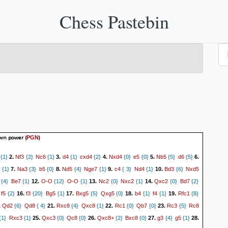
Chess Pastebin
awn power
(
)
PGN
Nf3
Nc6
d4
cxd4
Nxd4
e5
Nb5
d6
{1}
2.
{2}
{1}
3.
{1}
{2}
4.
{0}
{0}
5.
{5}
{5}
6.
6
Na3
b5
Nd5
Nge7
c4
Nd4
Bd3
Nxd5
{1}
7.
{3}
{0}
8.
{4}
{1}
9.
{ 3}
{1}
10.
{6}
Be7
O-O
O-O
Nc2
Nxc2
Qxc2
Bd7
{4}
{1}
12.
{12}
{1}
13.
{0}
{1}
14.
{0}
{2}
f5
f3
Bg5
Bxg5
Qxg5
b4
f4
Rfc1
{2}
16.
{20}
{1}
17.
{5}
{0}
18.
{1}
{1}
19.
{8}
Qd2
Qd8
Rxc8
Qxc8
Rc1
Qb7
Rc3
Rc8
.
{6}
{ 4}
21.
{4}
{1}
22.
{0}
{0}
23.
{5}
Rxc3
Qxc3
Qc8
Qxc8+
Bxc8
g3
g5
{1}
{1}
25.
{0}
{0}
26.
{2}
{0}
27.
{4}
{1}
28.