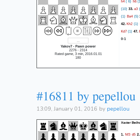
h4
h6
{ 6}
{
a3
{10}
33.
{
Ba4
{1}
{5}
Kh2
42.
{1}
Kd7
{1}
47.
0-1
Yakov7 - Pawn power
2276 - 2314
Rated game, 3 min, 2016.01.01
180
#16811 by pepellou
13:09, January 01, 2016 by
pepellou
Xavier Belh
Nf3
d5
1.
2