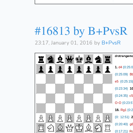
#16813 by B+PvsR
23:17, January 01, 2016 by
B+PvsR
drstrangemo
d4
1.
{0:25:0
B
{0:25:09}
e5
{0:25:15
{0:23:34}
1
c5
{0:24:35}
O-O
{0:23:5
Rg1
18.
{0:2
{0: 12:51}
2
g
{0:20:40}
R
{0:17:21}