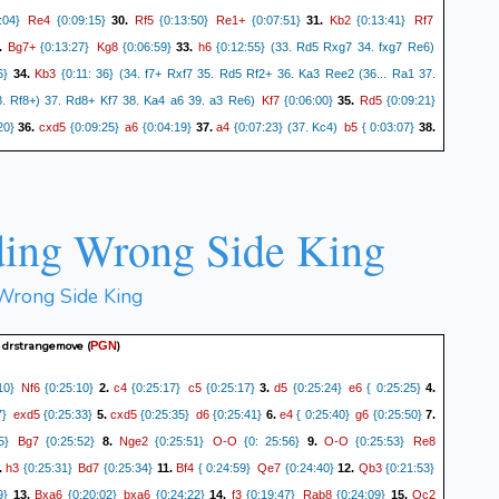
Re4
Rf5
Re1+
Kb2
Rf7
:04}
{0:09:15}
30.
{0:13:50}
{0:07:51}
31.
{0:13:41}
Bg7+
Kg8
h6
.
{0:13:27}
{0:06:59}
33.
{0:12:55} (33. Rd5 Rxg7 34. fxg7 Re6)
Kb3
6}
34.
{0:11: 36} (34. f7+ Rxf7 35. Rd5 Rf2+ 36. Ka3 Ree2 (36... Ra1 37.
Kf7
Rd5
. Rf8+) 37. Rd8+ Kf7 38. Ka4 a6 39. a3 Re6)
{0:06:00}
35.
{0:09:21}
cxd5
a6
a4
b5
20}
36.
{0:09:25}
{0:04:19}
37.
{0:07:23} (37. Kc4)
{ 0:03:07}
38.
axb5
c4
Re3+
Kc2
b4
50}
{0:03:14}
39.
{0:06:57}
{0:02:45}
40.
{0:06:27}
d6
Rc3+
Kb2
Rxc4
Kb3
1.
{0:06:14}
{0:02:10}
42.
{0:05:46}
{0:02:16}
43.
d4
Kc2
Rxd6
Kb3
Rd4
{0:02:23}
44.
{0:04:08}
{0:02:30}
45.
{0:04:08}
{0:02:21}
ing Wrong Side King
Rd3+
Kb2
c4
Bg7
Rd2+
4:03}
{0:02:21}
47.
{0:03: 55}
{0:02:26}
48.
{0:03:54}
Kc1
c3
Bh8
b3
Bg7
.
{0:03:50}
{0:02:16 }
50.
{0:03:43}
{0:02:20}
51.
{0:03:42}
Kb1
Rd1+
}
52.
{0:03: 44}
{0:02:09 White resigns}
0-1
Wrong Side King
- drstrangemove
(
)
PGN
Nf6
c4
c5
d5
e6
10}
{0:25:10}
2.
{0:25:17}
{0:25:17}
3.
{0:25:24}
{ 0:25:25}
4.
exd5
cxd5
d6
e4
g6
7}
{0:25:33}
5.
{0:25:35}
{0:25:41}
6.
{ 0:25:40}
{0:25:50}
7.
Bg7
Nge2
O-O
O-O
Re8
5}
{0:25:52}
8.
{0:25:51}
{0: 25:56}
9.
{0:25:53}
h3
Bd7
Bf4
Qe7
Qb3
.
{0:25:31}
{0:25:34}
11.
{ 0:24:59}
{0:24:40}
12.
{0:21:53}
Bxa6
bxa6
f3
Rab8
Qc2
9}
13.
{0:20:02}
{0:24:22}
14.
{0:19:47}
{0:24:09}
15.