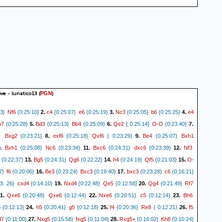
ve - lunatico13
(
)
PGN
Nf6
c4
e6
Nc3
b6
e4
3}
{0:25:10}
2.
{0:25:07}
{0:25:19}
3.
{0:25:05}
{0:25:25}
4.
b7
Bd3
Bb4
Qe2
O-O
{0:25:28}
5.
{0:25:13}
{0:25:09}
6.
{ 0:25:14}
{0:23:40}
7.
Bxg2
exf6
Qxf6
Be4
Bxh1
}
{0:23:21}
8.
{0:25:18}
{ 0:23:29}
9.
{0:25:07}
Bxh1
Nc6
Bxc6
dxc6
Nf3
0.
{0:25:08}
{0:23:34}
11.
{0:24:31}
{0:23:39}
12.
Bg5
Qg6
h4
Qf5
O-
{0:22:37}
13.
{0:24:31}
{0:22:22}
14.
{0:24:19}
{0:21:03}
15.
f6
Be3
Bxc3
bxc3
c6
7}
{0:20:06}
16.
{0:23:24}
{0:19:40}
17.
{0:23:28}
{0:16:21}
cxd4
Nxd4
Qe5
Qg4
Rf7
3: 26}
{0:14:10}
19.
{0:22:48}
{0:12:58}
20.
{0:21:49}
Qxe6
Qxe6
Nxe6
c5
Bh6
1.
{0:20:48}
{0:12:44}
22.
{0:20:51}
{0:12:14}
23.
6
h5
g5
f4
Re8
f5
{0:12:13}
24.
{0:20:41}
{0:12:18}
25.
{0:20:36}
{ 0:12:21}
26.
d7
Nxg5
fxg5
Rxg5+
Kh8
{0:11:00}
27.
{0:15:58}
{0:11:04}
28.
{0:16:02}
{0:10:24}