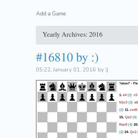
Add a Game
Yearly Archives: 2016
#16810 by :)
05:22, January 01, 2016 by
:)
Yakov7 - P
e4
c5
1.
{2}
N1c3
a
{3}
cxd5
{2}
11.
Qe2
15.
{4}
Rac8
{4}
20
Qc2
{2}
24.