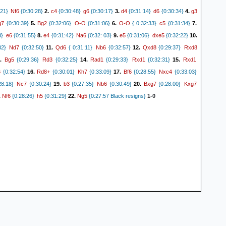
a3
Kxd3
a2
Bd4
3 39. Kc4 a2 40. Bd4 d2)
{ 0:10:42}
39.
{0:03:37}
{0:10:44}
40.
Nf6
c4
g6
d4
d6
g3
21}
{0:30:28}
2.
{0:30:48}
{0:30:17}
3.
{0:31:14}
{0:30:34}
4.
e6
Ke3
{0:10:46} (40... h5 41. Kc2 g5 42. hxg5 h4 43. Kb2 h3 44. Be5)
41.
{0 ??
g7
Bg2
O-O
O-O
c5
{0:30:39}
5.
{0:32:06}
{0:31:06}
6.
{ 0:32:33}
{0:31:34}
7.
 (41. Kd2 Kf5 42. Kc2 Kg4 43. Bf6 a1=Q 44. Bxa1 Kxh4 45. Kd2 Kg3 46. Bf6 h5
e6
e4
Na6
e5
dxe5
8}
{0:31:55}
8.
{0:31:42}
{0:32: 03}
9.
{0:31:06}
{0:32:22}
10.
8. Kf1 h3 (48... g5 49. Bxg5 h3 50. Bd8 Bg2+ 51. Ke2 h2 52. Bc7+) (48... Bc4+
Nd7
Qd6
Nb6
Qxd8
Rxd8
32}
{0:32:50}
11.
{ 0:31:11}
{0:32:57}
12.
{0:29:37}
{!} 50. Bxg5 h3 51. Bd8 h2+ 52. Kh1 Bd5#) 49. Be5+ Kf3 50. Kg1 g5 51. Kh2 g4
Bg5
Rd3
Rad1
Rxd1
Rxd1
3.
{0:29:36}
{0:32:25}
14.
{0:29:33}
{0:32:31}
15.
Kf5
. Kc2 {! The only drawing move})
{0:10:50} (41... h5 42. Kd3 Kf5 43. Kc2 Kg4
6
Rd8+
Kh7
Bf6
Nxc4
{0:32:54}
16.
{0:30:01}
{0:33:09}
17.
{0:28:55}
{0:33:03}
Q 45. Bxa1 Kxh4 46. Kd2 Kg3 47. Be5+ Kf3 48. Bf6 Bc4 49. Ke1 Kg3 50. Be5+ Kf3
Nc7
b3
Nb6
Bxg7
Kxg7
8:18}
{0:30:24}
19.
{0:27:35}
{0:30:49}
20.
{0:28:00}
Kf2
52. Kf2 Bd5 53. Be5 g5 54. Bf6 h4 55. Bd8 Kf4 56. Be7 h3 57. Bd8)
42.
{0 ?}
Nf6
h5
Ng5
.
{0:28:26}
{0:31:29}
22.
{0:27:57 Black resigns}
1-0
4 43. Bf6 h5 44. Kc2 a1=Q 45. Bxa1 Kxh4 46. Be5 Kh3 (46... g5 47. Bf6 Kg4 48.
Kg4
Bf6
h5
 Ke2 h3 50. Be5) 47. Kd2 Kg2 48. Bf6)
{0:10:51}
43.
{0:03:52}
Kg1
Kf5
Bc3
.
{0:02:29} (44. Ke3 Kf5 45. Bc3 g5 46. hxg5 h4)
{ 0:10:06}
45.
5
hxg5
Kxg5
Kh2
{0:10:12}
46.
{0:02:32}
{0:10:19}
47.
{0:02:38} (47. Kf2 Kf4 48.
Kg4
Kd2 h4 50. Kc2 {fantasy/idea variation} h3 51. Be5 Kf3 52. Kb2)
{0:10:17}
Kf3
Bc3
Ke3
Kg3
Kd3
2:20}
{ 0:09:46}
49.
{0:02:27}
{0:09:47}
50.
{0:02:17}
Bf6
Kc2
Kh4
Bf3
Kg3
.
{0:02:09}
{0:09:51}
52.
{0:02:11}
{0:09:56}
53.
{0:02:15}
Be5
Kb1
Bd4
a1=Q
Bxa1
2}
54.
{0:02:12}
{0:10:07}
55.
{0:02:17}
{0:10:07}
56.
xa1
Kh4
Kb2
Kg3
Kc3
{0:10:15}
57.
{0:02:33}
{0:10:23}
58.
{0: 02:41}
{0:10:31}
Kd4
Kg3
Ke4
Kh4
Kf5
2:47}
{0:10:37}
60.
{0:02:54}
{0: 10:26}
61.
{0:03:01}
Kg3
Kg5
Kh2
Kh4
Kg2
.
{0:03:08}
{0:10:39}
63.
{0:03:17}
{0:10:42}
64.
{0:03:25}