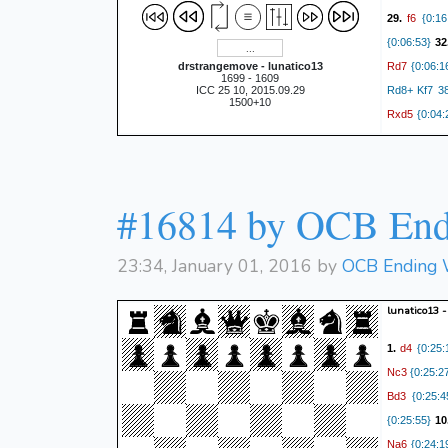
f6
29.
{0:16
{0:06:53}
32
Rd7
drstrangemove - lunatico13
{0:06:1
1699 - 1609
ICC 25 10, 2015.09.29
Rd8+ Kf7 38
1500+10
Rxd5
{0:04:
axb5
{0:06:
{0:02:51}
4
R
{0:05:12}
#16814 by OCB End
Bh8
46.
{0:0
{0:02:10}
49
b2+
{0:02:02
23:34, January 01, 2016 by
OCB Ending 
lunatico13 
d4
1.
{0:25:
Nc3
{0:25:2
Bd3
{0:25:4
{0:25:55}
10
Na6
{0:24:1