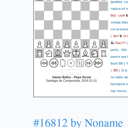
igualdad. L
ruptura e4 n
Be2
cxd4
6
ventaja blan
con la buena
Be7
O-
)
9.
Rac1?!
11.
{
peón). Sólo
parece que l
Bxe5 Bf5 { Y
Bf5
)
{ Si l
Xavier Belho - Pepe Doval
no había ti
Santiago de Compostela, 2016.01.01
berenjenal i
hay mucha ju
nunca van a 
una casilla}
jugar.} ( 13
#16812 by Noname
con Db6, au
Qxd8 Rfxd8 