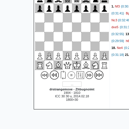
(38. Kxd5 a
Nf3
1.
{0:30:
K
{0:03:43}
B
{0:31:41}
Wrong way!}
Nc3
{0:32:4
47. Ke1 h4 4
dxe5
{0:31:
49. Kg1 g5 
{0:32:55}
1
52. Bg3) (41
h
{0:29:59}
44. Bf6 a1=
Ne4
18.
{0:2
51. Bf6 Kg4 
{0:31:18}
21
(42. Kd3 Kg
Kd2 h4 49.
{0:10:16}
44
g
{0:02:28}
Ke2 Ke4 49. 
drstrangemove - Zhbugnoimt
Bb2
48.
{0:0
1904 - 1810
ICC 30 30 u, 2014.02.18
{0:09:48}
51
1800+30
Bg4
{0:10:0
K
{0:02:24}
Kf4
59.
{0:0
{0:10:32}
62