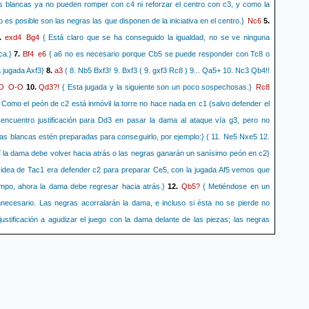
as blancas ya no pueden romper con c4 ni reforzar el centro con c3, y como la
Nc6
o es posible son las negras las que disponen de la iniciativa en el centro.}
5.
exd4
Bg4
.
{ Está claro que se ha conseguido la igualdad, no se ve ninguna
Bf4
e6
ca.}
7.
{ a6 no es necesario porque Cb5 se puede responder con Tc8 o
a3
 jugada Axf3}
8.
( 8. Nb5 Bxf3! 9. Bxf3 ( 9. gxf3 Rc8 ) 9... Qa5+ 10. Nc3 Qb4!!
O
O-O
Qd3?!
Rc8
10.
{ Esta jugada y la siguiente son un poco sospechosas.}
 Como el peón de c2 está inmóvil la torre no hace nada en c1 (salvo defender el
 encuentro justificación para Dd3 en pasar la dama al ataque vía g3, pero no
as blancas estén preparadas para conseguirlo, por ejemplo:} ( 11. Ne5 Nxe5 12.
 la dama debe volver hacia atrás o las negras ganarán un sanísimo peón en c2}
a idea de Tac1 era defender c2 para preparar Ce5, con la jugada Af5 vemos que
Qb5?
empo, ahora la dama debe regresar hacia atrás.}
12.
{ Metiéndose en un
nnecesario. Las negras acorralarán la dama, e incluso si ésta no se pierde no
stificación a agudizar el juego con la dama delante de las piezas; las negras
Na5!
estar mal con su rey en el otro flanco.}
{ La dama blanca sólo dispone de
Be5??
13.
{ Había varias opciones de salvar la pieza, aunque todas difíciles de
. Na4! { La defensa más precisa ya que controla b6. Así a6 se puede responder
nque las negras acaban con una posición muy buena:} 13... a6 14. Qb6 Nd7 15.
{ Y sólo las negras pueden estar mejor, aunque las blancas mantienen sus