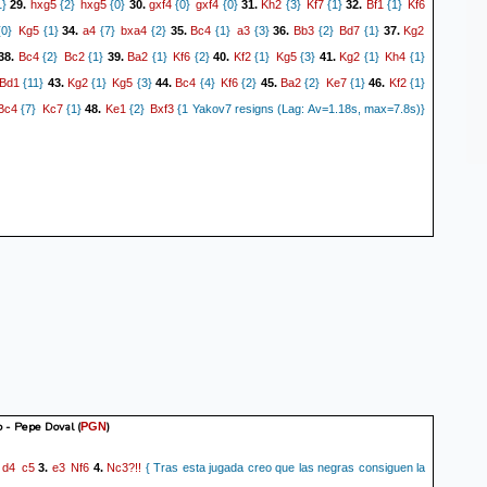
hxg5
hxg5
gxf4
gxf4
Kh2
Kf7
Bf1
Kf6
1}
29.
{2}
{0}
30.
{0}
{0}
31.
{3}
{1}
32.
{1}
Kg5
a4
bxa4
Bc4
a3
Bb3
Bd7
Kg2
0}
{1}
34.
{7}
{2}
35.
{1}
{3}
36.
{2}
{1}
37.
Bc4
Bc2
Ba2
Kf6
Kf2
Kg5
Kg2
Kh4
38.
{2}
{1}
39.
{1}
{2}
40.
{1}
{3}
41.
{1}
{1}
Bd1
Kg2
Kg5
Bc4
Kf6
Ba2
Ke7
Kf2
{11}
43.
{1}
{3}
44.
{4}
{2}
45.
{2}
{1}
46.
{1}
Bc4
Kc7
Ke1
Bxf3
{7}
{1}
48.
{2}
{1 Yakov7 resigns (Lag: Av=1.18s, max=7.8s)}
o - Pepe Doval
(
)
PGN
d4
c5
e3
Nf6
Nc3?!!
.
3.
4.
{ Tras esta jugada creo que las negras consiguen la