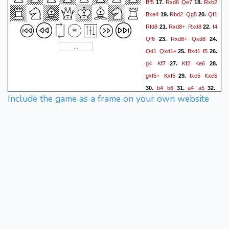
Bf5
Rxd6
Qe7
Rxb2
17.
18.
Bxe4
Rbd2
Qg5
Qf1
19.
20.
Rfd8
Rxd8+
Rxd8
f4
21.
22.
Qf6
Rxd8+
Qxd8
23.
24.
Qd1
Qxd1+
Bxd1
f5
25.
26.
g4
Kf7
Kf2
Ke6
27.
28.
gxf5+
Kxf5
fxe5
Kxe5
29.
b4
b6
a4
a5
30.
31.
32.
Include the game as a frame on your own website
bxa5
bxa5
h4
Kf5
33.
34.
Kg3
g5
Bg4+
Kg6
35.
36.
Bd7
h5
Be8+
Kh6
37.
38.
Bb5
Bg6
Bd7
g4
Kf4
39.
40.
Kg7
Kg5
g3
Bc6
Be8
41.
42.
Be4
Bxa4
Kf4
Bc2
43.
44.
Bc6
a4
Kxg3
Bb3
45.
46.
Be4
a3
Bb1
Kf6
47.
48.
49.
Kf4
a2
Bxa2
Bxa2
50.
51.
Ke4
Bb1+
Kf4
Bc2
52.
53.
e4
Bb1
e5+
Kg6
e6
54.
55.