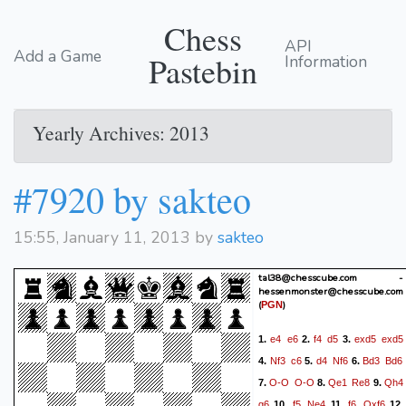
Chess
API
Add a Game
Pastebin
Information
Yearly Archives: 2013
#7920 by sakteo
15:55, January 11, 2013 by
sakteo
tal38@chesscube.com -
hessenmonster@chesscube.com
(
)
PGN
e4
e6
f4
d5
exd5
exd5
1.
2.
3.
Nf3
c6
d4
Nf6
Bd3
Bd6
4.
5.
6.
O-O
O-O
Qe1
Re8
Qh4
7.
8.
9.
g6
f5
Ne4
f6
Qxf6
10.
11.
12.