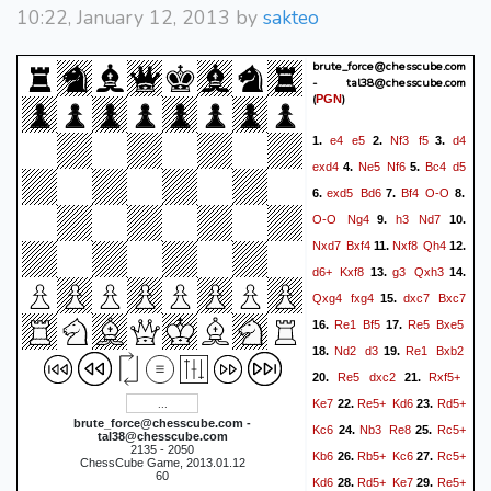
10:22, January 12, 2013 by
sakteo
1-0
brute_force@chesscube.com
- tal38@chesscube.com
(
)
PGN
e4
e5
Nf3
f5
d4
1.
2.
3.
exd4
Ne5
Nf6
Bc4
d5
4.
5.
exd5
Bd6
Bf4
O-O
6.
7.
8.
O-O
Ng4
h3
Nd7
9.
10.
Nxd7
Bxf4
Nxf8
Qh4
11.
12.
d6+
Kxf8
g3
Qxh3
13.
14.
Qxg4
fxg4
dxc7
Bxc7
15.
Re1
Bf5
Re5
Bxe5
16.
17.
Nd2
d3
Re1
Bxb2
18.
19.
Re5
dxc2
Rxf5+
20.
21.
Ke7
Re5+
Kd6
Rd5+
22.
23.
brute_force@chesscube.com -
Kc6
Nb3
Re8
Rc5+
24.
25.
tal38@chesscube.com
2135 - 2050
Kb6
Rb5+
Kc6
Rc5+
26.
27.
ChessCube Game, 2013.01.12
60
Kd6
Rd5+
Ke7
Re5+
28.
29.