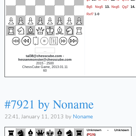
Bg5
Nxg5
Nxg5
Qg7
13.
14.
Rxf7
1-0
tal38@chesscube.com -
hessenmonster@chesscube.com
2015 - 2500
ChessCube Game, 2013.01.11
60
#7921 by Noname
22:41, January 11, 2013 by
Noname
Unknown - Unknown
(
)
PGN