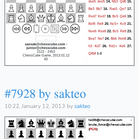
dxe5
dxe5
Nb3
Qd6
14.
15.
Be3
Bb7
Rad1
Qe7
16.
17.
Rxd7
Kxd7
Bc5
Qe6
18.
19.
Bxf8
Re8
Nc5+
Kc8
20.
21.
Nxe6
Rxe6
Bc5
Re8
22.
23.
Bxa7
Ne7
Bb6
Reh8
24.
25.
saxsak@chesscube.com -
h3
Kd7
Rd1+
Ke6
26.
27.
juntor@chesscube.com
2122 - 2453
Qf6#
1-0
ChessCube Game, 2013.01.12
60
#7928 by sakteo
10:22, January 12, 2013 by
sakteo
tal38@chesscube.com -
brute_force@chesscube.com
(
)
PGN