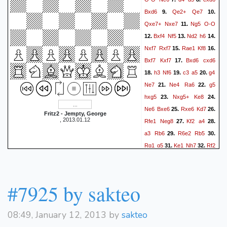
Qxd5 Bb7 28. Qc4 Ng5 {en
Bxd6
Qe2+
Qe7
9.
10.
ik dreig niet eens iets.})
27.
Qxe7+
Nxe7
Ng5
O-O
11.
f4?
Qxd5
(27. Nf4!)
28.
Bxf4
Nf5
Nd2
h6
12.
13.
14.
Qxd5
Rxd5
{Nu sta ik goed,
Nxf7
Rxf7
Rae1
Kf8
15.
16.
door de druk tegen d4.}
29.
Bxf7
Kxf7
Bxd6
cxd6
17.
hxg3
hxg3
Nh1
cxd4
30.
h3
Nf6
c3
a5
g4
18.
19.
20.
e4
Rdd8
Nxg3
Nc5
31.
32.
Ne7
Ne4
Ra6
g5
21.
22.
{Dit speelt vanzelf:
hxg5
Nxg5+
Ke8
23.
24.
Bc4
d3
taakverdeling.}
33.
Ne6
Bxe6
Rxe6
Kd7
25.
26.
Fritz2 - Jempty, George
a5
Bd4+
{naar voren!}
34.
, 2013.01.12
Rfe1
Neg8
Kf2
a4
27.
28.
Kf1
Bb7
35.
{druk tegen e4}
a3
Rb6
R6e2
Rb5
29.
30.
axb6
axb6
e5
Ra8
36.
37.
Rg1
g5
Ke1
Nh7
Rf2
31.
32.
(37... Kg7!! {Karpovzet!
Ngf6
Rgf1
Ke7
Re2+
33.
34.
Controle (uit de penning) en
Kf7
Kd1
Nf8
Kc2
35.
36.
bereidt plan Th8 voor.,})
38.
N8d7
Rf3
Kg6
Re6
37.
38.
#7925 by sakteo
Bb4
Ra4
f5
g5
39.
(39...
Rd5
Rf2
b5
Rf1
Kf7
39.
40.
e6
fxe6
Bxc5
Kg7)
40.
41.
Re3
Kg6
Re6
Kf7
41.
42.
08:49, January 12, 2013 by
sakteo
(41. fxe6 Rf8+ {en mat})
Re3
43.
1/2-1/2