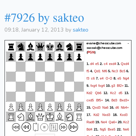
#7926 by sakteo
09:18, January 12, 2013 by
sakteo
evane@chesscube.com -
saxsak@chesscube.com
(
)
PGN
d4
e5
c4
exd4
Qxd4
1.
2.
3.
f5
Qd1
Nf6
Nc3
Bc5
4.
5.
6.
f3
c6
e4
O-O
e5
Ng4
7.
8.
fxg4
fxg4
g3
Bf2+
9.
10.
11.
Kd2
Qb6
Kc2
d5
12.
13.
cxd5
Bf5+
Bd3
Bxd3+
14.
Qxd3
Na6
d6
Nb4+
15.
16.
Kd2
Nxd3
Kxd3
17.
18.
Rad8
Ne4
Qa6+
Kc2
19.
20.
Bd4
Ng5
Bxe5
Ne6
21.
22.