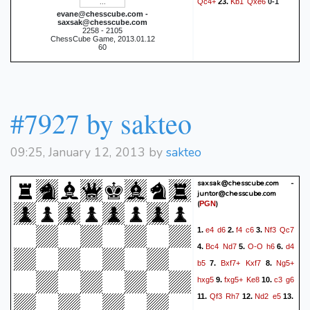
Qc4+
Kb1
Qxe6
23.
0-1
evane@chesscube.com -
saxsak@chesscube.com
2258 - 2105
ChessCube Game, 2013.01.12
60
#7927 by sakteo
09:25, January 12, 2013 by
sakteo
saxsak@chesscube.com -
juntor@chesscube.com
(
)
PGN
e4
d6
f4
c6
Nf3
Qc7
1.
2.
3.
Bc4
Nd7
O-O
h6
d4
4.
5.
6.
b5
Bxf7+
Kxf7
Ng5+
7.
8.
hxg5
fxg5+
Ke8
c3
g6
9.
10.
Qf3
Rh7
Nd2
e5
11.
12.
13.