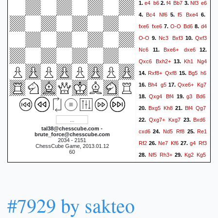
e4
b6
f4
Bb7
Nf3
e6
1.
2.
3.
Bc4
Nf6
f5
Bxe4
4.
5.
6.
fxe6
fxe6
O-O
Bd6
d4
7.
8.
O-O
Nc3
Bxf3
Qxf3
9.
10.
Nc6
Bxe6+
dxe6
11.
12.
Qxc6
Bxh2+
Kh1
Ng4
13.
Rxf8+
Qxf8
Bg5
h6
14.
15.
Bh4
g5
Qxe6+
Kg7
16.
17.
Qxg4
Bf4
g3
Bd6
18.
19.
Bxg5
Kh8
Bf4
Qg7
20.
21.
Qxg7+
Kxg7
Bxd6
22.
23.
tal38@chesscube.com -
cxd6
Nd5
Rf8
Re1
24.
25.
brute_force@chesscube.com
2034 - 2151
Rf2
Ne7
Kf6
g4
Rf3
26.
27.
ChessCube Game, 2013.01.12
60
Nf5
Rh3+
Kg2
Kg5
28.
29.
Kxh3
h5
Nxd6
30.
31.
hxg4+
Kg3
Kf6
Re5
32.
33.
b5
Kxg4
b4
Nc4
a5
34.
35.
#7929 by sakteo
b3
a4
bxa4
Kf7
36.
37.
38.
a5
Kf6
a6
b3
axb3
39.
40.