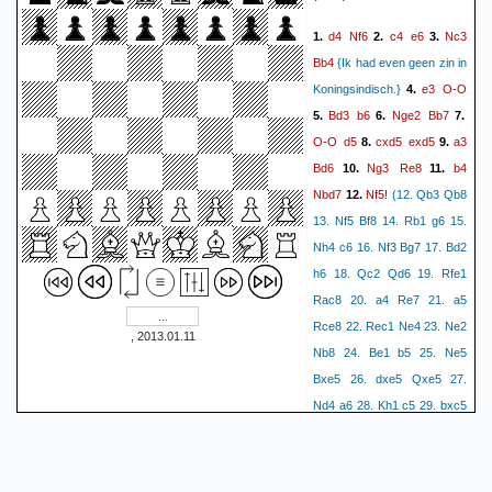
d4
Nf6
c4
e6
Nc3
1.
2.
3.
Bb4
{Ik had even geen zin in
e3
O-O
Koningsindisch.}
4.
Bd3
b6
Nge2
Bb7
5.
6.
7.
O-O
d5
cxd5
exd5
a3
8.
9.
Bd6
Ng3
Re8
b4
10.
11.
Nbd7
Nf5!
12.
(12. Qb3 Qb8
13. Nf5 Bf8 14. Rb1 g6 15.
Nh4 c6 16. Nf3 Bg7 17. Bd2
h6 18. Qc2 Qd6 19. Rfe1
Rac8 20. a4 Re7 21. a5
Rce8 22. Rec1 Ne4 23. Ne2
, 2013.01.11
Nb8 24. Be1 b5 25. Ne5
Bxe5 26. dxe5 Qxe5 27.
Nd4 a6 28. Kh1 c5 29. bxc5
Rc8 30. Nb3 Nd7 {1-0 (66)
Rakhmanov,A (2570)-
Yatzenko,A (2345) Voronezh