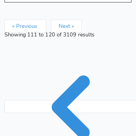
Bxe5
Nd4
Bxd4
Bf1
30.
31.
c1=Q
0-1
« Previous
Next »
Showing
111
to
120
of
3109
results